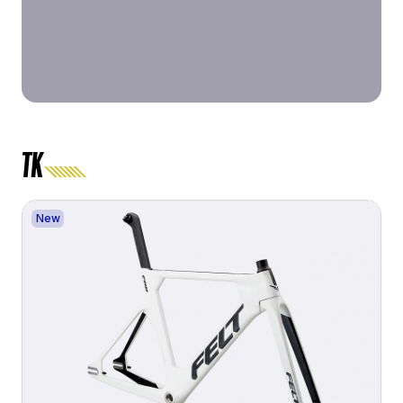
TK
New