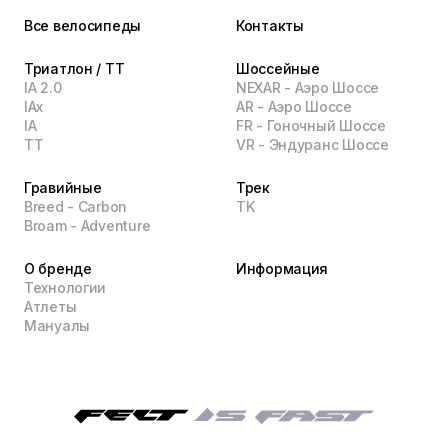
Все велосипеды
Контакты
Триатлон / TT
Шоссейные
IA 2.0
NEXAR - Аэро Шоссе
IAx
AR - Аэро Шоссе
IA
FR - Гоночный Шоссе
TT
VR - Эндуранс Шоссе
Гравийные
Трек
Breed - Carbon
TK
Broam - Adventure
О бренде
Информация
Технологии
Атлеты
Мануалы