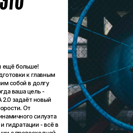
 ЭТО
й ещё больше!
одготовки к главным
мим собой в долгу
гда ваша цель -
A 2.0 задаёт новый
орости. От
инамичного силуэта
и гидратации - всё в