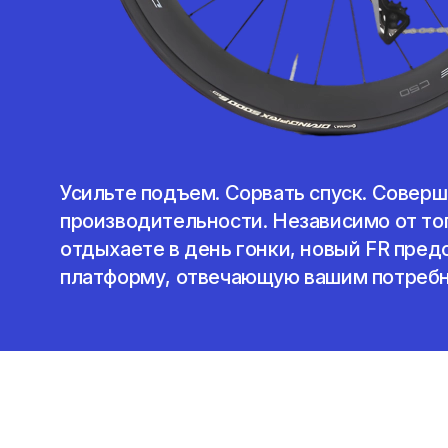
Усильте подъем. Сорвать спуск. Совер
производительности. Независимо от тог
отдыхаете в день гонки, новый FR пре
платформу, отвечающую вашим потребн