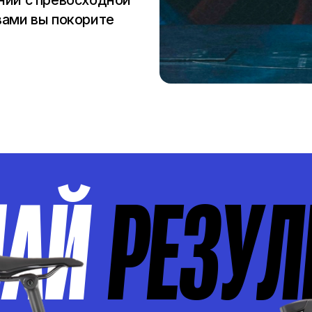
ании с превосходной
вами вы покорите
ЧАЙ
РЕЗУЛ