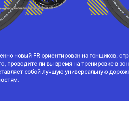
шенно новый FR ориентирован на гонщиков, ст
о, проводите ли вы время на тренировке в зон
дставляет собой лучшую универсальную доро
остям.