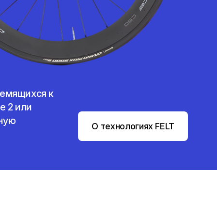
ремящихся к
е 2 или
жную
О технологиях FELT