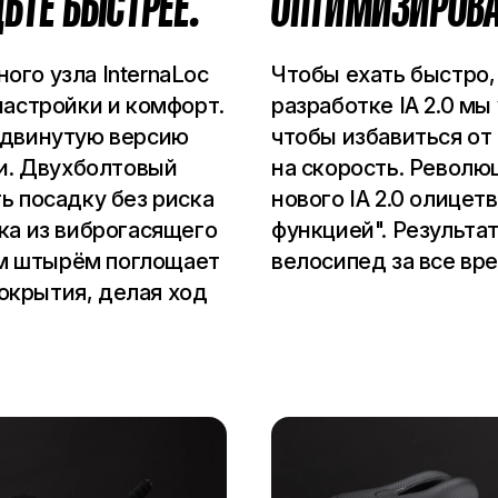
ЬТЕ БЫСТРЕЕ.
ОПТИМИЗИРОВА
го узла InternaLoc
Чтобы ехать быстро
настройки и комфорт.
разработке IA 2.0 м
одвинутую версию
чтобы избавиться от
ли. Двухболтовый
на скорость. Револю
ь посадку без риска
нового IA 2.0 олице
ка из виброгасящего
функцией". Результат
м штырём поглощает
велосипед за все вр
окрытия, делая ход