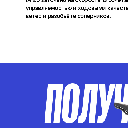
IA 2.0 заточено на скорость. В сочет
управляемостью и ходовыми качест
ветер и разобьёте соперников.
ПОЛУ