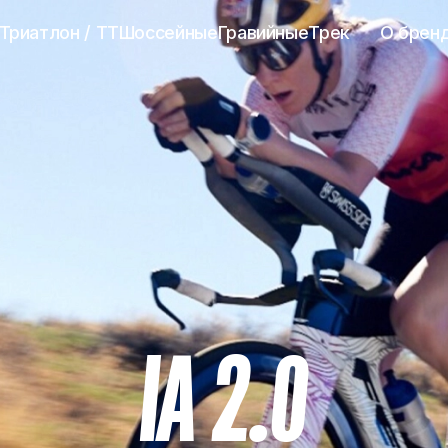
Триатлон / TT
Шоссейные
Гравийные
Трек
О брен
IA 2.0