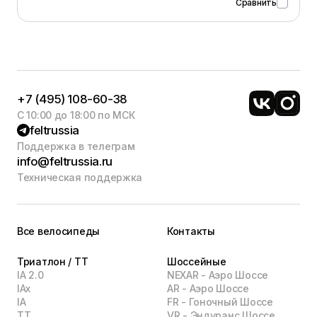
Cравнить
+7 (495) 108-60-38
С 10:00 до 18:00 по МСК
feltrussia
Поддержка в телеграм
info@feltrussia.ru
Техническая поддержка
Все велосипеды
Контакты
Триатлон / TT
Шоссейные
IA 2.0
NEXAR - Аэро Шоссе
IAx
AR - Аэро Шоссе
IA
FR - Гоночный Шоссе
TT
VR - Эндуранс Шоссе