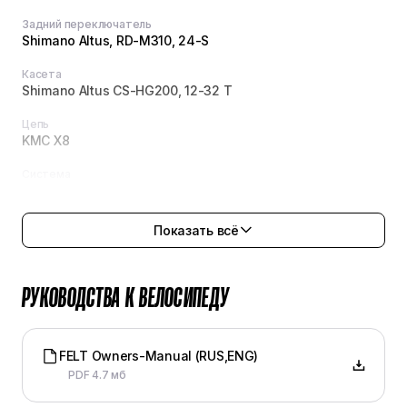
Задний переключатель
Shimano Altus, RD-M310, 24-S
Касета
Shimano Altus CS-HG200, 12-32 T
Цепь
KMC X8
Система
SR Suntour XCC, 48/38/28 T
Манетки
Показать всё
Shimano Acera ST-EF500
Каретка
РУКОВОДСТВА К ВЕЛОСИПЕДУ
SR Suntour XCT SQS
FELT Owners-Manual (RUS,ENG)
КОЛЕСА
PDF 4.7 мб
Колеса