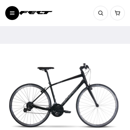
FELT Verza Speed | 50
40 000 ₽