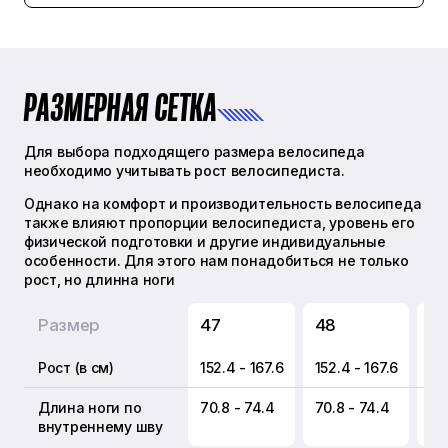
Shimano CN-M8100
Система
Shimano Ultegra, FC-R8100, 52/36 T,
Длина Шатунов: 48 / 51 - 165 мм, 54 /
РАЗМЕРНАЯ СЕТКА
56 - 170 мм, 58 - 172,5 мм
Манетки
TRP HD-T910D
Для выбора подходящего размера велосипеда
необходимо учитывать рост велосипедиста.
Каретка
Однако на комфорт и производительность велосипеда
Threaded, BSA 68mm
также влияют пропорции велосипедиста, уровень его
физической подготовки и другие индивидуальные
особенности. Для этого нам понадобиться не только
рост, но длинна ноги
КОЛЕСА
Размер
47
48
51
Колеса
Reynolds AR58/62 DB Custom,
Рост (в см)
152.4 - 167.6
152.4 - 167.6
16
Бескамерное использование,
Втулки Reynolds, Высота профиля
Длина ноги по
70.8 - 74.4
70.8 - 74.4
74
58/62
внутреннему шву
Материал колес