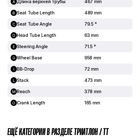
Длина верхней трубы
467 mm
A
ISM PS1.0
Seat Tube Length
489 mm
B
Подседельный штырь
Felt Aero TRI IL 1.0 VM
Seat Tube Angle
79.5 °
C
Head Tube Length
63 mm
D
ДОПОЛНИТЕЛЬНО
Steering Angle
71.5 °
E
Максимальная нагрузка
Wheel Base
958 mm
G
129kg
BB-Drop
72 mm
I
Цвет
Surfmist Geo
Stack
473 mm
L
Uci approved
Reach
378 mm
M
x
Crank Length
165 mm
O
Вес
9,8 кг
ЕЩЁ КАТЕГОРИИ В РАЗДЕЛЕ ТРИАТЛОН / TT