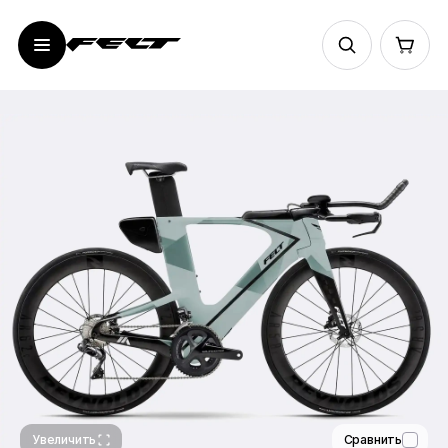
FELT IA | Advanced | Ultegra Di2 12 speeds
487 499 ₽
649 999 ₽
Увеличить
Сравнить