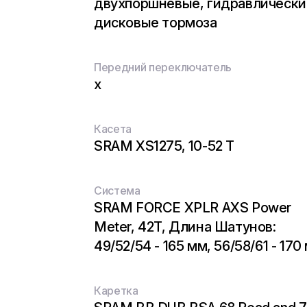
двухпоршневые, гидравлически
дисковые тормоза
Передний переключатель
x
Касета
SRAM XS1275, 10-52 T
Система
SRAM FORCE XPLR AXS Power
Meter, 42T, Длина Шатунов:
49/52/54 - 165 мм, 56/58/61 - 170
Каретка