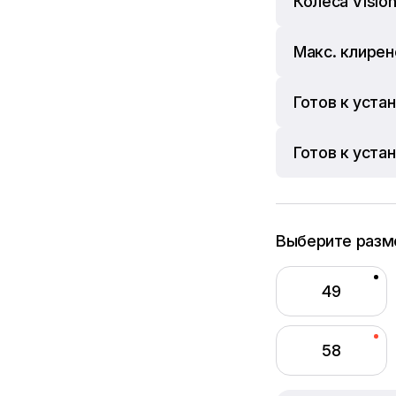
Колеса Vision
Макс. клирен
Готов к уста
Готов к уста
Выберите разм
49
58