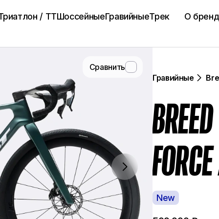
икации
Геометрия
Триатлон / TT
Шоссейные
Гравийные
Трек
О брен
Сравнить
Гравийные
Bre
BREED 
FORCE
New