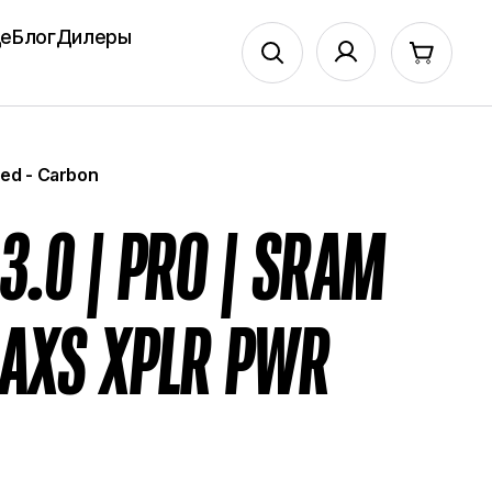
599 999 ₽
де
Блог
Дилеры
ed - Carbon
3.0 | PRO | SRAM
 AXS XPLR PWR