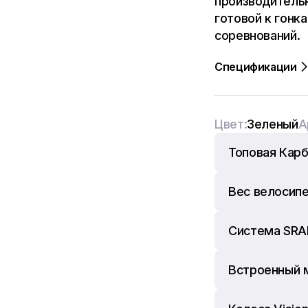
производительн
готовой к гонк
соревнований.
Спецификации
Цвет:
Зеленый
А
Топовая Кар
Вес велосипе
Система SRA
Встроенный