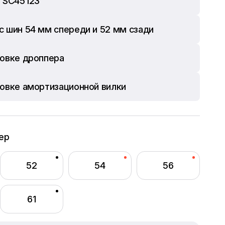
 SC45 i23
с шин 54 мм спереди и 52 мм сзади
новке дроппера
новке амортизационной вилки
ер
52
54
56
61