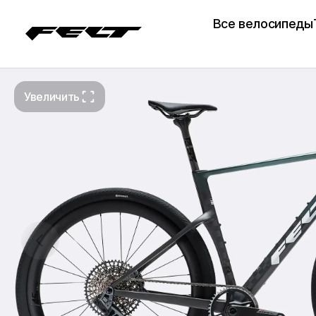
BREED 3.0 | PRO | SRAM FORCE AXS XPLR PWR
Специф
Все велосипеды
Увеличить