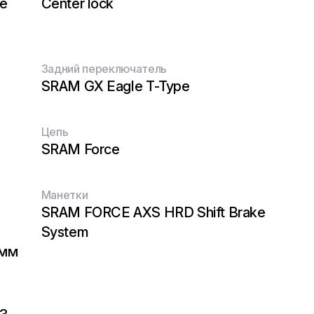
е
Center lock
Задний переключатель
SRAM GX Eagle T-Type
Цепь
SRAM Force
Манетки
SRAM FORCE AXS HRD Shift Brake
System
 мм