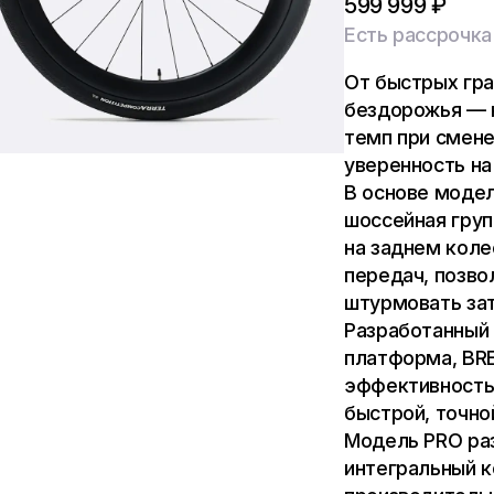
599 999 ₽
Есть рассрочка
От быстрых гр
бездорожья — н
темп при смене
уверенность н
В основе модел
шоссейная груп
на заднем коле
передач, позво
штурмовать за
Разработанный
платформа, BR
эффективность
быстрой, точно
Модель PRO раз
интегральный к