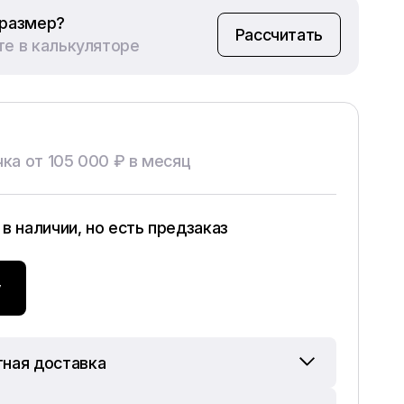
 размер?
Рассчитать
те в калькуляторе
ка от 105 000 ₽ в месяц
 в наличии, но есть предзаказ
у
тная доставка
о упакуем и доставим Ваш велосипед в