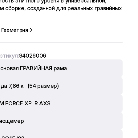
ость элитного уровня в универсальной,
ам сборке, созданной для реальных гравийных
Геометрия
ртикул:
94026006
боновая ГРАВИЙНАЯ рама
да 7,86 кг (54 размер)
M FORCE XPLR AXS
 мощемер