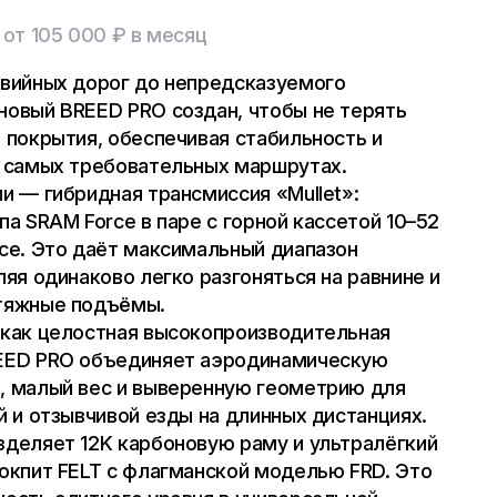
 от 105 000 ₽ в месяц
авийных дорог до непредсказуемого
овый BREED PRO создан, чтобы не терять
 покрытия, обеспечивая стабильность и
а самых требовательных маршрутах.
и — гибридная трансмиссия «Mullet»:
па SRAM Force в паре с горной кассетой 10–52
се. Это даёт максимальный диапазон
ляя одинаково легко разгоняться на равнине и
тяжные подъёмы.
 как целостная высокопроизводительная
EED PRO объединяет аэродинамическую
, малый вес и выверенную геометрию для
й и отзывчивой езды на длинных дистанциях.
деляет 12K карбоновую раму и ультралёгкий
окпит FELT с флагманской моделью FRD. Это