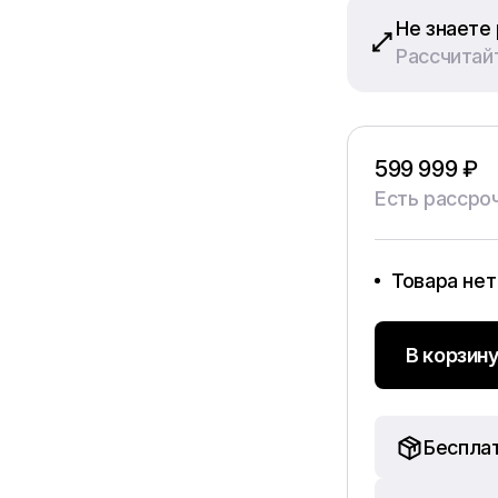
Не знаете
Рассчитай
599 999 ₽
Есть рассроч
Товара нет
В корзин
Беспла
Мы бережн